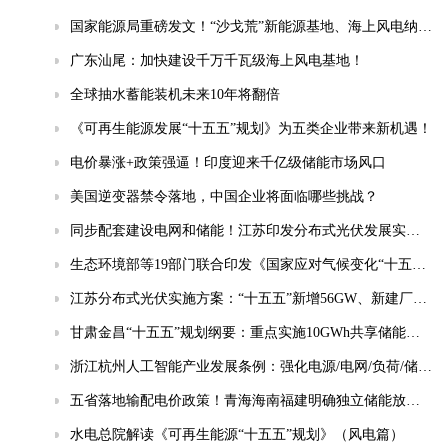
国家能源局重磅发文！“沙戈荒”新能源基地、海上风电纳入“十五五”安全重点管控工程
广东汕尾：加快建设千万千瓦级海上风电基地！
全球抽水蓄能装机未来10年将翻倍
《可再生能源发展“十五五”规划》为五类企业带来新机遇！
电价暴涨+政策强逼！印度迎来千亿级储能市场风口
美国逆变器禁令落地，中国企业将面临哪些挑战？
同步配套建设电网和储能！江苏印发分布式光伏发展实施方案（2026-2030年）
生态环境部等19部门联合印发《国家应对气候变化“十五五”规划》
江苏分布式光伏实施方案：“十五五”新增56GW、新建厂房100%安装
甘肃金昌“十五五”规划纲要：重点实施10GWh共享储能电站等项目
浙江杭州人工智能产业发展条例：强化电源/电网/负荷/储能协同，推动城市供电可靠性符合算力设施标准
五省落地输配电价政策！青海海南福建明确独立储能放电退减输配电费！
水电总院解读《可再生能源“十五五”规划》（风电篇）