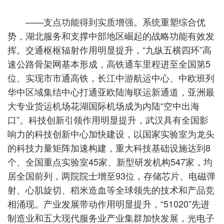
——支点功能得到实质增强。系统重塑综合优
势，湖北服务和支撑中部地区崛起的战略功能有效发
挥。交通枢枢辐射作用明显提升，“九纵五横四环”高
速公路骨架网基本形成，高铁通车里程进至全国第5
位、实现市市通高铁，长江中游航运中心、中欧班列
华中区域集结中心打通亚欧陆海联运新通道，亚洲最
大专业货运机场花湖国际机场成为内陆“空中出海
口”。科技创新引领作用明显提升，武汉具有全国影
响力的科技创新中心加快建设，以国家实验室为龙头
的科技力量矩阵加速构建，重大科技基础设施达到8
个、全国重点实验室45家、新型研发机构547家，均
居全国前列，两院院士增至93位，存储芯片、电磁弹
射、心肌旋切、稻米造血等全球领先的技术和产品竞
相涌现。产业发展带动作用明显提升，“51020”先进
制造业和五大现代服务业产业集群加快发展，光电子