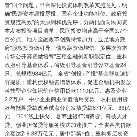
管”四个问题，出台深化投资体制改革实施意见，明
确“民营资本愿投尽投、国有企业功能补位、政府投
资规范高效”的大原则和优先序，分两批面向民间资
本发布投资项目清单，民间投资增速高于全国3.7个
百分点。地方金融改革创新持续加力，立足地方政
府“股权投资做引导、债权融资做增信、多层次资本
市场公开募资做培育”三项金融创新职能定位，重构
政府引导基金体系，省级引导基金引导设立基金24
只、总规模934亿元，全省“创投+产投”基金群加速扩
容提质；重构债权融资增信体系，促进金融机构发放
科技型企业知识价值信用贷款1110亿元、惠及企业
2.2万户，中小企业商业价值信用贷款、农村信用贷
款与抵押贷款改革试点分别发放贷款671亿元、86亿
元，“301”线上快贷、各商业银行消费贷、科技人才
贷、创业担保贷等服务模式加速推广，全省各类贷款
余额达到9.38万亿元，居中部第1位；重构多层次资