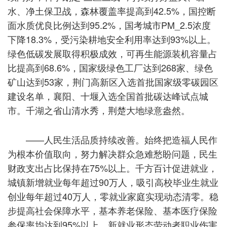
水、净土保卫战，森林覆盖率提高到42.5%，国控断
面水质优良比例达到95.2%，国考城市PM_2.5浓度
下降18.3%，受污染耕地安全利用率达到93%以上。
绿色低碳发展取得积极成效，可再生能源装机容量占
比提高到68.6%，国家级绿色工厂达到268家、绿色
矿山达到53家，荆门高新区入选首批国家级零碳园区
建设名单，襄阳、十堰入选全国首批碳达峰试点城
市。千湖之省山清水秀，荆楚大地绿意盎然。
——人民生活品质持续改善。始终把造福人民作
为根本价值取向，努力解决群众急难愁盼问题，民生
财政支出占比保持在75%以上。千方百计促进就业，
城镇新增就业每年超过90万人，吸引高校毕业生就业
创业每年超过40万人，零就业家庭实现动态清零。稳
步提高社会保障水平，基本养老保险、基本医疗保险
参保率均达到95%以上，新就业形态劳动者职业伤害