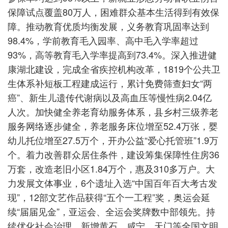
保障试点覆盖80万人，困难群众基本生活得到有效保
障。推动教育优质均衡发展，义务教育巩固率达到
98.4%，学前教育毛入园率、高中毛入学率超过
93%，高等教育毛入学率提高到73.4%。深入推进健
康湖北建设，完成全省疾控机构改革，1819个公共卫
生体系补短板工程建成运行，累计免费筛查妇女“两
癌”、新生儿遗传代谢病以及高血压等慢性病2.04亿
人次。加快健全养老育幼服务体系，县乡村三级养老
服务网络逐步健全，养老服务床位增至52.4万张，婴
幼儿托位增至27.5万个，开办公益“爱心托管班”1.9万
个。着力改善群众居住条件，建设筹集保障性住房36
万套，改造老旧小区1.84万个，惠及310多万户。大
力发展文体事业，6个遗址入选“中国百年百大考古发
现”，12部文艺作品获得“五个一工程”奖，奥运会延
续“届届见金”，亚运会、全运会奖牌数中部领先。持
续优化社会治理，新增黄石、咸宁、天门等全国文明