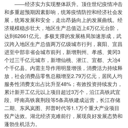
——经济实力实现整体跃升。顶住世纪疫情冲击
和多重超预期因素影响，统筹疫情防控和经济社会发
展，统筹发展和安全，走出昂扬向上的发展曲线。经
济规模稳步壮大，地区生产总值迈上6万亿元台阶，
达到62661亿元。多极支撑的发展格局加速形成，武
汉跨入地区生产总值两万亿级城市行列，襄阳、宜昌
进至中部非省会城市前列，新增荆州、孝感、黄冈3
个过三千亿元城市，新增仙桃、潜江、宜都、大冶4
个千亿县。内需主导作用明显增强，消费活力持续释
放，社会消费品零售总额增至2.79万亿元，居民人均
服务性消费支出占比升至48%；有效投资持续发力，
累计新开工亿元以上项目超过3万个，沿江高铁武宜
段、呼南高铁襄荆段等5条高铁建成运营，长江存储
二期、东风岚图、邦普时代等1.1万个重大产业项目
投产达效。湖北经济克难前行，展现良好发展态势和
蓬勃生机活力。