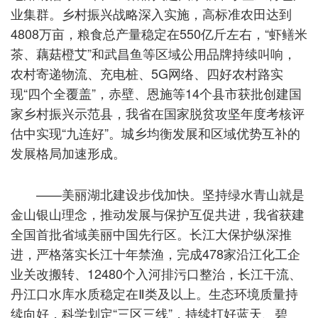
业集群。乡村振兴战略深入实施，高标准农田达到
4808万亩，粮食总产量稳定在550亿斤左右，“虾鳝米
茶、藕菇橙艾”和武昌鱼等区域公用品牌持续叫响，
农村寄递物流、充电桩、5G网络、四好农村路实
现“四个全覆盖”，赤壁、恩施等14个县市获批创建国
家乡村振兴示范县，我省在国家脱贫攻坚年度考核评
估中实现“九连好”。城乡均衡发展和区域优势互补的
发展格局加速形成。
——美丽湖北建设步伐加快。坚持绿水青山就是
金山银山理念，推动发展与保护互促共进，我省获建
全国首批省域美丽中国先行区。长江大保护纵深推
进，严格落实长江十年禁渔，完成478家沿江化工企
业关改搬转、12480个入河排污口整治，长江干流、
丹江口水库水质稳定在Ⅱ类及以上。生态环境质量持
续向好，科学划定“三区三线”，持续打好蓝天、碧