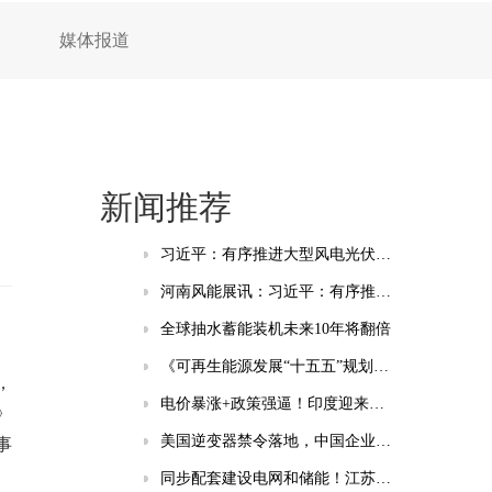
媒体报道
新闻推荐
习近平：有序推进大型风电光伏基地和电力外送通道规划建设，加快重点行业清洁能源替代
河南风能展讯：习近平：有序推进大型风电光伏基地和电力外送通道规划建设，加快重点行业清洁能源替代
全球抽水蓄能装机未来10年将翻倍
《可再生能源发展“十五五”规划》为五类企业带来新机遇！
，
电价暴涨+政策强逼！印度迎来千亿级储能市场风口
》
美国逆变器禁令落地，中国企业将面临哪些挑战？
事
同步配套建设电网和储能！江苏印发分布式光伏发展实施方案（2026-2030年）