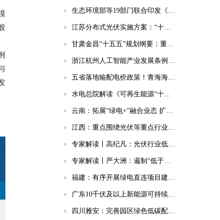
生态环境部等19部门联合印发《国家应对气候变化“十五五”规划》
模
般
江苏分布式光伏实施方案：“十五五”新增56GW、新建厂房100%安装
、
甘肃金昌“十五五”规划纲要：重点实施10GWh共享储能电站等项目
例
浙江杭州人工智能产业发展条例：强化电源/电网/负荷/储能协同，推动城市供电可靠性符合算力设施标准
与
五省落地输配电价政策！青海海南福建明确独立储能放电退减输配电费！
发
水电总院解读《可再生能源“十五五”规划》（风电篇）
云南：拓展“绿电+”融合业态 扩大绿电直连规模
江西：重点围绕光伏等重点行业领域 优先布局建设省碳计量中心
专家解读丨高纪凡：光伏行业低价恶性竞争对企业、行业、终端用户的三重伤害
专家解读丨严大洲：遏制“低于成本销售”，助中国光伏高质量发展
福建：有序开展绿电直连项目建设工作
广东10千伏及以上新能源可持续发展价格结算机制存量项目清单公布
四川雅安：完善园区绿色低碳配套体系，部署绿电直连、集中储能、分布式光伏等降碳设施