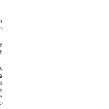
好
式
平
市
内
合
规
改
有
协