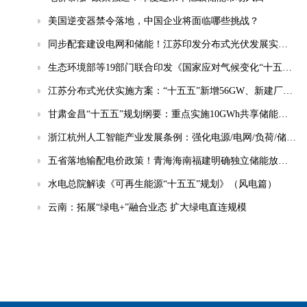
美国逆变器禁令落地，中国企业将面临哪些挑战？
同步配套建设电网和储能！江苏印发分布式光伏发展实施方案（2026-2030年）
生态环境部等19部门联合印发《国家应对气候变化“十五五”规划》
江苏分布式光伏实施方案：“十五五”新增56GW、新建厂房100%安装
甘肃金昌“十五五”规划纲要：重点实施10GWh共享储能电站等项目
浙江杭州人工智能产业发展条例：强化电源/电网/负荷/储能协同，推动城市供电可靠性符合算力设施标准
五省落地输配电价政策！青海海南福建明确独立储能放电退减输配电费！
水电总院解读《可再生能源“十五五”规划》（风电篇）
云南：拓展“绿电+”融合业态 扩大绿电直连规模