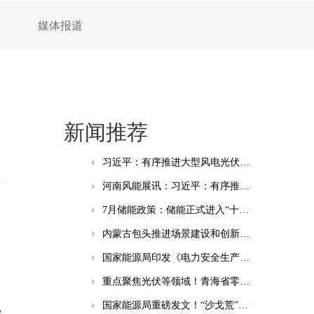
媒体报道
新闻推荐
习近平：有序推进大型风电光伏基地和电力外送通道规划建设，加快重点行业清洁能源替代
河南风能展讯：习近平：有序推进大型风电光伏基地和电力外送通道规划建设，加快重点行业清洁能源替代
7月储能政策：储能正式进入“十五五”时间 虚拟电厂与绿电直连成热点
内蒙古包头推进场景建设和创新应用：谋划新型储能、智能电网等相关场景
国家能源局印发《电力安全生产“十五五”行动计划》的通知
重点聚焦光伏等领域！青海省零碳工厂培育建设实施方案(试行)发布
国家能源局重磅发文！“沙戈荒”新能源基地、海上风电纳入“十五五”安全重点管控工程
，