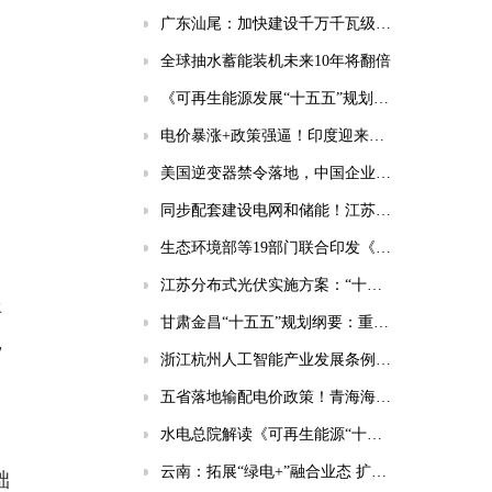
广东汕尾：加快建设千万千瓦级海上风电基地！
全球抽水蓄能装机未来10年将翻倍
《可再生能源发展“十五五”规划》为五类企业带来新机遇！
电价暴涨+政策强逼！印度迎来千亿级储能市场风口
美国逆变器禁令落地，中国企业将面临哪些挑战？
同步配套建设电网和储能！江苏印发分布式光伏发展实施方案（2026-2030年）
生态环境部等19部门联合印发《国家应对气候变化“十五五”规划》
江苏分布式光伏实施方案：“十五五”新增56GW、新建厂房100%安装
平
甘肃金昌“十五五”规划纲要：重点实施10GWh共享储能电站等项目
，
浙江杭州人工智能产业发展条例：强化电源/电网/负荷/储能协同，推动城市供电可靠性符合算力设施标准
五省落地输配电价政策！青海海南福建明确独立储能放电退减输配电费！
水电总院解读《可再生能源“十五五”规划》（风电篇）
云南：拓展“绿电+”融合业态 扩大绿电直连规模
础