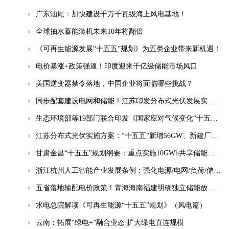
广东汕尾：加快建设千万千瓦级海上风电基地！
全球抽水蓄能装机未来10年将翻倍
《可再生能源发展“十五五”规划》为五类企业带来新机遇！
电价暴涨+政策强逼！印度迎来千亿级储能市场风口
美国逆变器禁令落地，中国企业将面临哪些挑战？
同步配套建设电网和储能！江苏印发分布式光伏发展实施方案（2026-2030年）
生态环境部等19部门联合印发《国家应对气候变化“十五五”规划》
江苏分布式光伏实施方案：“十五五”新增56GW、新建厂房100%安装
甘肃金昌“十五五”规划纲要：重点实施10GWh共享储能电站等项目
浙江杭州人工智能产业发展条例：强化电源/电网/负荷/储能协同，推动城市供电可靠性符合算力设施标准
五省落地输配电价政策！青海海南福建明确独立储能放电退减输配电费！
水电总院解读《可再生能源“十五五”规划》（风电篇）
云南：拓展“绿电+”融合业态 扩大绿电直连规模