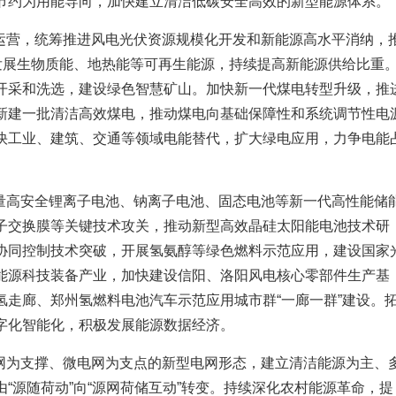
节约为用能导向，加快建立清洁低碳安全高效的新型能源体系。
运营，统筹推进风电光伏资源规模化开发和新能源高水平消纳，
宜发展生物质能、地热能等可再生能源，持续提高新能源供给比重
开采和洗选，建设绿色智慧矿山。加快新一代煤电转型升级，推
新建一批清洁高效煤电，推动煤电向基础保障性和系统调节性电
快工业、建筑、交通等领域电能替代，扩大绿电应用，力争电能
量高安全锂离子电池、钠离子电池、固态电池等新一代高性能储
子交换膜等关键技术攻关，推动新型高效晶硅太阳能电池技术研
协同控制技术突破，开展氢氨醇等绿色燃料示范应用，建设国家
能源科技装备产业，加快建设信阳、洛阳风电核心零部件生产基
氢走廊、郑州氢燃料电池汽车示范应用城市群“一廊一群”建设。
字化智能化，积极发展能源数据经济。
网为支撑、微电网为支点的新型电网形态，建立清洁能源为主、
“源随荷动”向“源网荷储互动”转变。持续深化农村能源革命，提