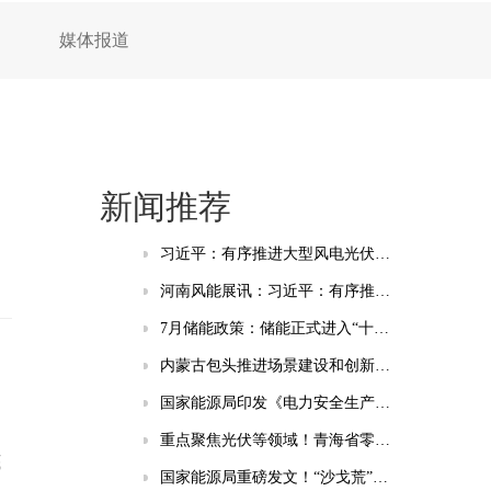
媒体报道
新闻推荐
习近平：有序推进大型风电光伏基地和电力外送通道规划建设，加快重点行业清洁能源替代
河南风能展讯：习近平：有序推进大型风电光伏基地和电力外送通道规划建设，加快重点行业清洁能源替代
7月储能政策：储能正式进入“十五五”时间 虚拟电厂与绿电直连成热点
内蒙古包头推进场景建设和创新应用：谋划新型储能、智能电网等相关场景
国家能源局印发《电力安全生产“十五五”行动计划》的通知
重点聚焦光伏等领域！青海省零碳工厂培育建设实施方案(试行)发布
底
国家能源局重磅发文！“沙戈荒”新能源基地、海上风电纳入“十五五”安全重点管控工程