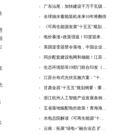
广东汕尾：加快建设千万千瓦级海上风电基地！
推
全球抽水蓄能装机未来10年将翻倍
。
《可再生能源发展“十五五”规划》为五类企业带来新机遇！
进
电价暴涨+政策强逼！印度迎来千亿级储能市场风口
源
占
美国逆变器禁令落地，中国企业将面临哪些挑战？
同步配套建设电网和储能！江苏印发分布式光伏发展实施方案（2026-2030年）
生态环境部等19部门联合印发《国家应对气候变化“十五五”规划》
能
江苏分布式光伏实施方案：“十五五”新增56GW、新建厂房100%安装
光
甘肃金昌“十五五”规划纲要：重点实施10GWh共享储能电站等项目
浙江杭州人工智能产业发展条例：强化电源/电网/负荷/储能协同，推动城市供电可靠性符合算力设施标准
拓
五省落地输配电价政策！青海海南福建明确独立储能放电退减输配电费！
水电总院解读《可再生能源“十五五”规划》（风电篇）
多
云南：拓展“绿电+”融合业态 扩大绿电直连规模